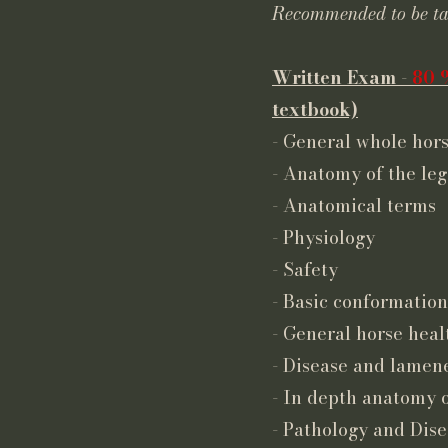
Recommended to be tak
Written Exam -
80 
textbook)
- General whole hor
- Anatomy of the leg
- Anatomical terms
- Physiology
- Safety
- Basic conformatio
- General horse heal
- Disease and lamene
- In depth anatomy 
- Pathology and Dis