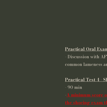
Practical Oral Exa
- Discussion with A
common lameness and
Practical Test 4 - 
- 90 min
-
A minimum score of
the shoeing exam th