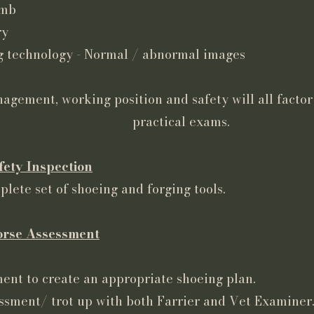
imb
ry
g technology - Normal / abnormal images
working position and safety will all factor in
ical exams.
fety Inspection
plete set of shoeing and forging tools.
Horse Assessment
ment
to create an appropriate shoeing plan.
ssment/ trot up with both Farrier and Vet Examiner