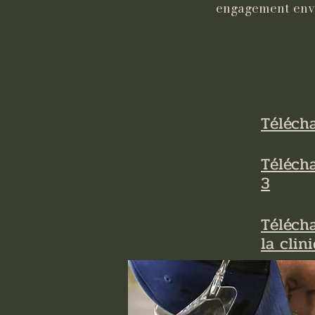
engagement enver
Télécha
Téléch
3
Télécha
la clini