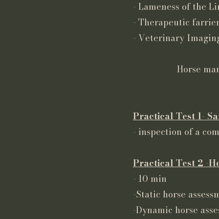
- Lameness of the L
- Therapeutic farrie
- Veterinary Imagin
Horse management, 
pract
Practical Test 1- Sa
- inspection of a com
Practical Test 2 -
- 10 min
-Static horse assess
-Dynamic horse asse