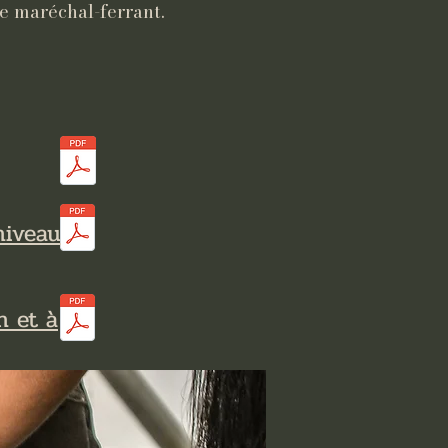
de maréchal-ferrant.
niveau
n et à