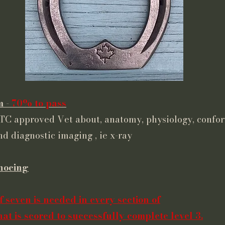
m -
70% to pass
FTC approved Vet about, anatomy, physiology, confo
 diagnostic imaging , ie x-ray
Shoeing
 seven is needed in every section of
at is scored to successfully complete level 3.