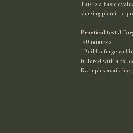
This is a basic eval
shoeing plan is appr
Practical test 3 For
-40 minutes
- Build a forge welde
fullered with a roll
Examples available 