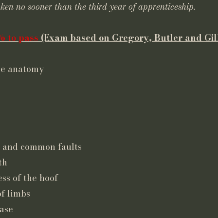
en no sooner than the third year of apprenticeship.
% to pass
(Exam based on Gregory, Butler and Gil
se anatomy
n and common faults
th
ss of the hoof
of limbs
ease